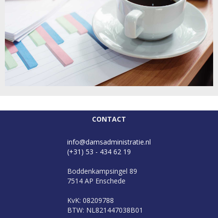
CONTACT
info@damsadministratie.nl
(+31) 53 - 434 62 19
Boddenkampsingel 89
7514 AP Enschede
KvK: 08209788
BTW: NL821447038B01